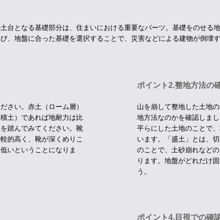
の土台となる基礎部分は、住まいにおける重要なパーツ。基礎をのせる
選び、地盤に合った基礎を選択することで、災害などによる建物が倒壊
。
ポイント2.整地方法の
ください。赤土（ローム層）
山を崩して整地した土地の
堆積土）であれば地耐力は比
地方法なのかを確認しまし
土を踏んでみてください。靴
平らにした土地のことで、
比較的高く、靴が深くめりこ
います。「盛土」とは、切
に低いということになりま
のことで、土砂崩れなどの
ります。地盤がどれだけ固
う。
ポイント4.目視での確